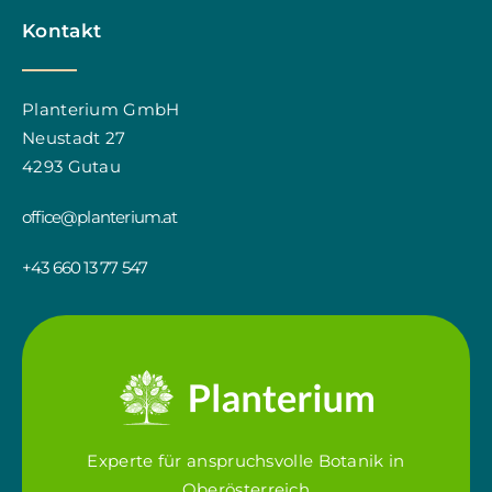
Kontakt
Planterium GmbH
Neustadt 27
4293 Gutau
office@planterium.at
+43 660 13 77 547
Experte für anspruchsvolle Botanik in
Oberösterreich