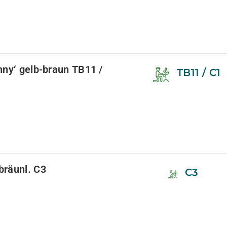
nny‘ gelb-braun TB11 /
TB11 / C1
bräunl. C3
C3