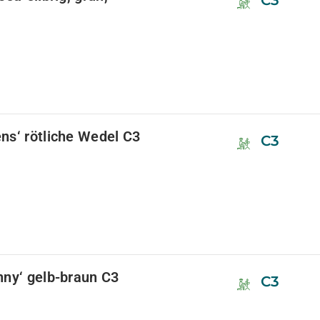
C3
ns‘ rötliche Wedel C3
C3
nny‘ gelb-braun C3
C3