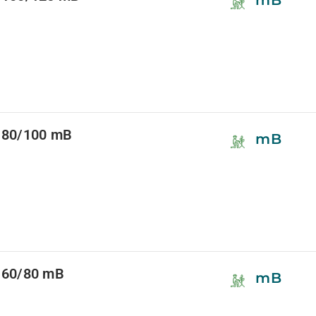
mB
 80/100 mB
mB
 60/80 mB
mB