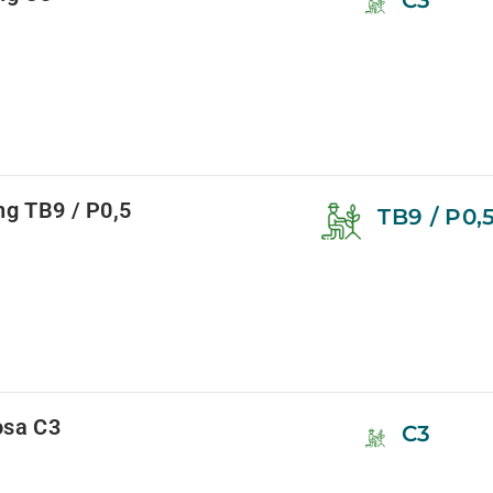
C3
ng TB9 / P0,5
TB9 / P0,
rosa C3
C3