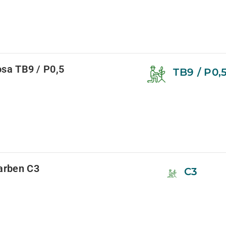
rosa TB9 / P0,5
TB9 / P0,
farben C3
C3