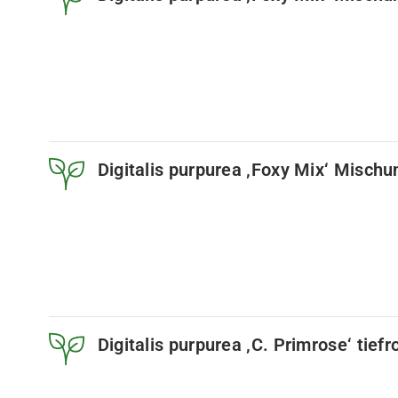
Digitalis purpurea ‚Foxy Mix‘ Mischu
Digitalis purpurea ‚C. Primrose‘ tief