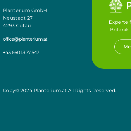
Planterium GmbH
Neustadt 27
Experte 
4293 Gutau
Botanik 
office@planterium.at
Me
+43 660 13 77 547
Copy© 2024 Planterium.at All Rights Reserved.