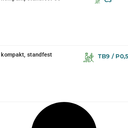
C3
, kompakt, standfest
TB9 / P0,