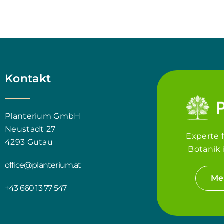
Kontakt
Planterium GmbH
Neustadt 27
Experte 
4293 Gutau
Botanik 
office@planterium.at
Me
+43 660 13 77 547